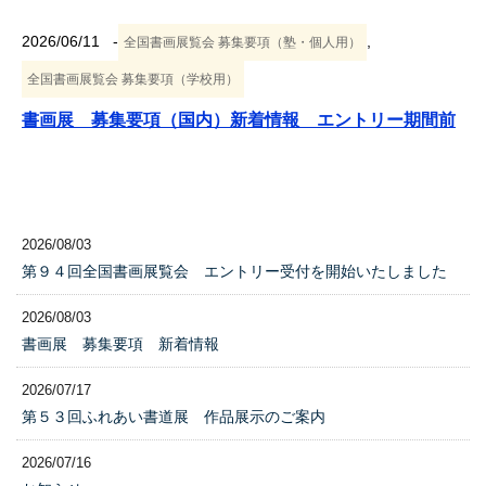
2026/06/11
-
,
全国書画展覧会 募集要項（塾・個人用）
全国書画展覧会 募集要項（学校用）
書画展 募集要項（国内）新着情報 エントリー期間前
2026/08/03
第９４回全国書画展覧会 エントリー受付を開始いたしました
2026/08/03
書画展 募集要項 新着情報
2026/07/17
第５３回ふれあい書道展 作品展示のご案内
2026/07/16