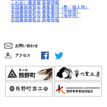
ふれあい書道展 新着情報
全国書画展覧会 募集要項（塾・個人用）
全国書画展覧会 募集要項（学校用）
全国書画展覧会 募集要項（海外用）
全国書画展覧会 新着情報
お問い合わせ
アクセス