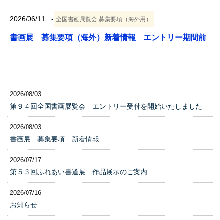
2026/06/11
-
全国書画展覧会 募集要項（海外用）
書画展 募集要項（海外）新着情報 エントリー期間前
2026/08/03
第９４回全国書画展覧会 エントリー受付を開始いたしました
2026/08/03
書画展 募集要項 新着情報
2026/07/17
第５３回ふれあい書道展 作品展示のご案内
2026/07/16
お知らせ