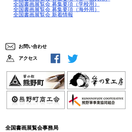
全国書画展覧会 募集要項（学校用）
全国書画展覧会 募集要項（海外用）
全国書画展覧会 新着情報
お問い合わせ
アクセス
全国書画展覧会事務局